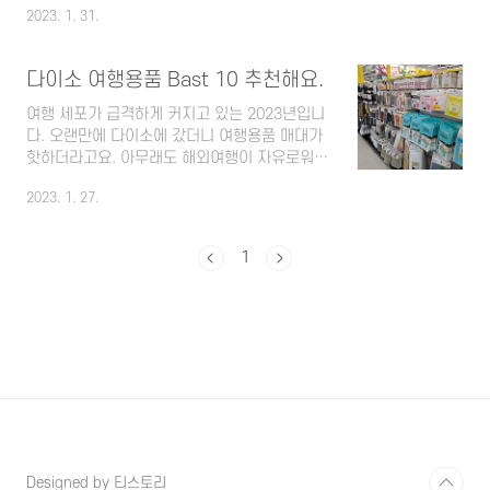
2023. 1. 31.
어 퍼펙트 세트를 소개해 드려요. px 화장품 추
천, 본에스티스 다이아몬드 리페어 퍼펙트 세트
◎ 목차 ◎ 가격 ◎ 군마트 제품 정품 맞나요?
다이소 여행용품 Bast 10 추천해요.
◎ 세럼 ◎ 크림 ◎ 스피큘 성분 때문에 얼굴이
따가울 수 있어요. ◎ 솔직한 사용 후기 ◎ 가격
여행 세포가 급격하게 커지고 있는 2023년입니
px 본에스티스 다이아몬드 리페어 퍼펙트 세트
다. 오랜만에 다이소에 갔더니 여행용품 매대가
는 매우 심플한 박스에 들어있습니다. 박스부터
핫하더라고요. 아무래도 해외여행이 자유로워지
가 왠지 고급 져 보이지 않나요? 군마트 화장품
면서 여행 가시는 분들이 늘어나서 그런 거 같아
이지만 쇼핑백도 함께 받을 수 있어 선물용으로
2023. 1. 27.
요. 여행 갈 때만 사용하는 여행용품은 비싼 것
최고예요. 그 이유는 본에스티스 다이아몬드 리
보다는 가성비가 좋은 제품이 좋은 거 같아서 주
페어 퍼펙트 세트가 시중에서는 50만 원대에 판
로 다이소 여행용품코너에서 구입하고 있어요.
1
매되고 있기 ..
다이소 여행용품 코너에는 신상품부터 꾸준히
사랑받는 제품까지 공유해 드립니다. 다이소 여
행용품 Best 10 추천해요. 목차 1. 기압감소 귀
마개 첫 번째 소개해드릴 다이소 여행용품은 비
행기 탈 때 기압을 감소시켜 귀의 통증을 줄여주
는 귀마개인데요. 부드러운 실리콘 소재의 귀마
개가 귀를 보호해서 통증을 감소시켜요. 즐겁게
비행기를 탔는데 고도가 높아지면서 귀통증에
고통스러..
Designed by 티스토리