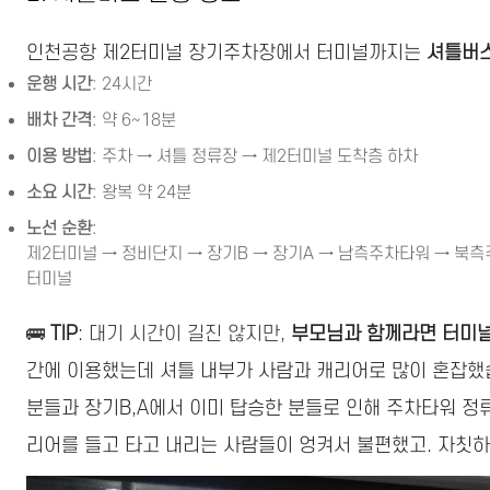
인천공항 제2터미널 장기주차장에서 터미널까지는
셔틀버스
운행 시간
: 24시간
배차 간격
: 약 6~18분
이용 방법
: 주차 → 셔틀 정류장 → 제2터미널 도착층 하차
소요 시간
: 왕복 약 24분
노선 순환
:
제2터미널 → 정비단지 → 장기B → 장기A → 남측주차타워 → 북측
터미널
🚌
TIP
: 대기 시간이 길진 않지만,
부모님과 함께라면 터미널
간에 이용했는데 셔틀 내부가 사람과 캐리어로 많이 혼잡
분들과 장기B,A에서 이미 탑승한 분들로 인해 주차타워 정
리어를 들고 타고 내리는 사람들이 엉켜서 불편했고. 자칫