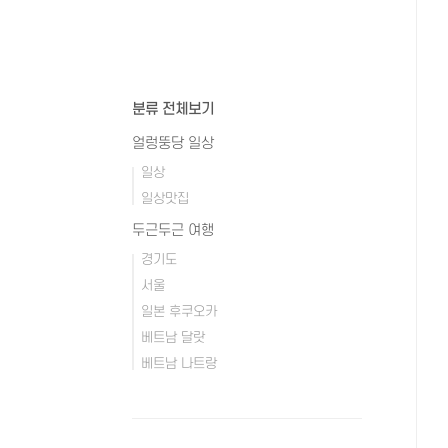
분류 전체보기
얼렁뚱당 일상
일상
일상맛집
두근두근 여행
경기도
서울
일본 후쿠오카
베트남 달랏
베트남 나트랑