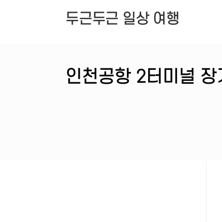
본문 바로가기
두근두근 일상 여행
두근두근 여행
홈
인천공항 2터미널 장
by 두근두근 제이디
2025. 6. 18.